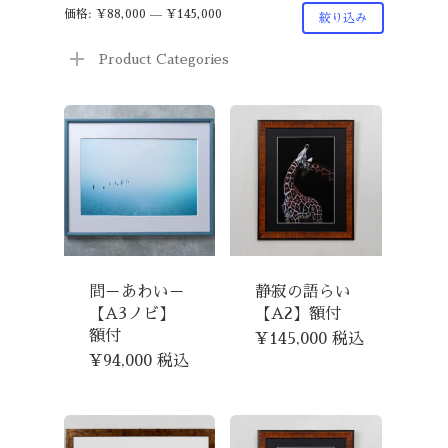
最
最
価格:
¥88,000
—
¥145,000
絞り込み
低
高
Product Categories
価
価
格
格
間－あわい－
静寂の語らい
【A3ノビ】
【A2】額付
額付
¥
145,000
税込
¥
94,000
税込