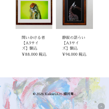
問いかける者
静寂の語らい
【A3サイ
【A3サイ
ズ】額込
ズ】額込
¥
88,000
税込
¥
94,000
税込
© 2026 KukuriArt-蝶河舞-.