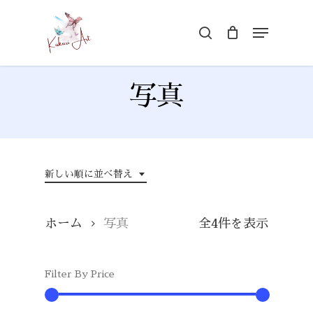
Skip
Menu
search
to
Close
main
Menu
content
写真
新しい順に並べ替え
新
ホーム
写真
全4件を表示
し
Filter By Price
い
順