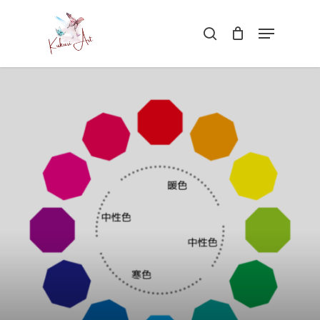
Skip
Menu
search
to
Close
main
Menu
content